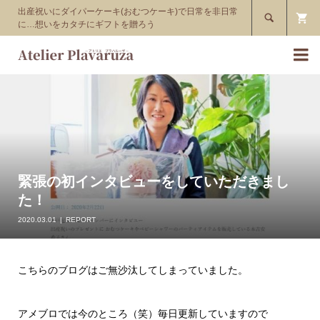
出産祝いにダイパーケーキ(おむつケーキ)で日常を非日常

に…想いをカタチにギフトを贈ろう

緊張の初インタビューをしていただきまし
た！
2020.03.01
REPORT
こちらのブログはご無沙汰してしまっていました。
アメブロでは今のところ（笑）毎日更新していますので