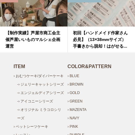
2023.02.16
【制作実績】芦屋市商工会主
初回【ハンドメイド作家さん
催芦屋いいものマルシェ企画
必見】（13×38mmサイズ）
運営
手書きから脱却！はがせる...
ITEM
COLOR&PATTERN
› おむつケーキ/ダイパーケーキ
› BLUE
-› ジェリーキャットシリーズ
› BROWN
-› エンジェルディアシリーズ
› GOLD
-› アイコニーシリーズ
› GREEN
-› オリジナル ミラコロシリ
› MAZENTA
ーズ
› NAVY
› ペットシーツケーキ
› PINK
› レッスン
› PURPLE