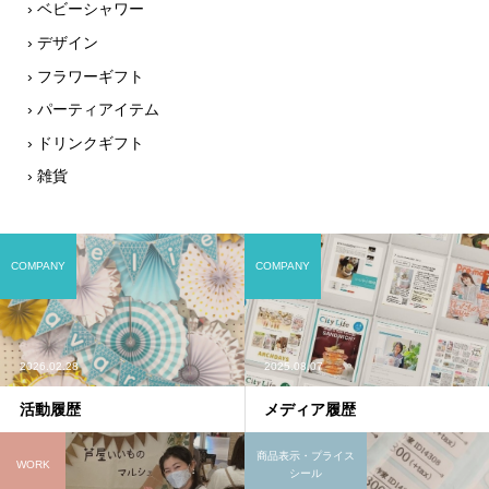
› ベビーシャワー
› デザイン
› フラワーギフト
› パーティアイテム
› ドリンクギフト
› 雑貨
COMPANY
COMPANY
2026.02.28
2025.08.07
活動履歴
メディア履歴
商品表示・プライス
WORK
シール