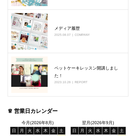
メディア履歴
2025.08.07
COMPANY
ペットケーキレッスン開講しまし
た！
2023.10.26
REPORT
♕ 営業日カレンダー
今月(2026年8月)
翌月(2026年9月)
日
月
火
水
木
金
土
日
月
火
水
木
金
土