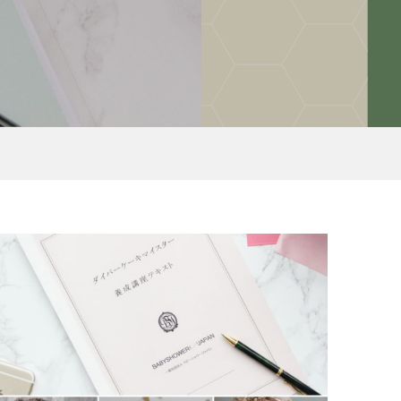
の
せ
【おむつケーキ】Miracolo
【1DAYレッスン】１段らせ
ダイ
Onde（ミラコロ オンデ）
ん型ぬいぐるみのせダイパー
.
ケーキ講座
¥5,800
¥170 ～ ¥12,100
(税込)
(税込)