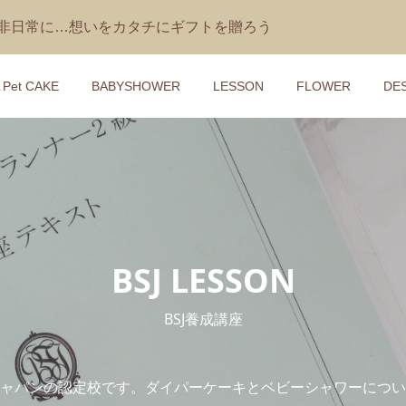
を非日常に…想いをカタチにギフトを贈ろう
＆Pet CAKE
BABYSHOWER
LESSON
FLOWER
DE
ーキ】IKONIHの
レッスン】パーティ
【おむつケーキ】動画レ
【おむつケーキ】動画レ
ガラガラ付き
＆ゲーム
ン付き♡手作りおむつケ
ン付き♡手作りおむつケ
（クレア）
キット
キット
¥5,500
¥5,500
)
込)
(税込)
(税込)
BSJ LESSON
ケーキ】ジェリーキ
レッスン】花冠＆マ
【おむつケーキ】ジェリ
【1DAYレッスン】三輪車
BSJ養成講座
うさぎのぬいぐるみ
サッシュベ ルト講座
ャットのクマorサルぬい
イパーケーキ講座
som Blush Bunny
み付き
3,200
¥17,600 ～ ¥18,300
¥170 ～ ¥17,930
込)
(税込)
(税込)
(税込)
ャパンの認定校です。ダイパーケーキとベビーシャワーについ