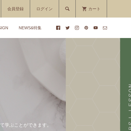

会員登録
ログイン
カート
SIGN
NEWS&特集
ッス
ッス
【クリスマス2023】雪とトナ
【1DAYレッスン】ペットシ
ーキ
ーキ
カイのコースター付き ペット
ーツケーキ講座
ケーキ 3色
¥7,700
¥400 ～ ¥13,000
(税込)
(税込)
ーキ
ダ
【おむつケーキ】雲のブロー
【1DAYレッスン】クラフト
ぐる
チ付き Cloud（クラウド）
装飾講座
¥4,200
¥7,700
(税込)
(税込)
て学ぶことができます。