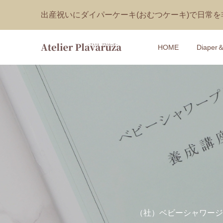
出産祝いにダイパーケーキ(おむつケーキ)で日常
HOME
Diaper
【おむつケ
【1DAY
ひのきの
装飾技法
Claire
¥9,570
¥16,500
(税込
(税
【おむつ
【1DAY
ャットの
タニティ
付き Blos
¥18,000
¥418 ～ ¥1
(税
（社）ベビーシャワージ