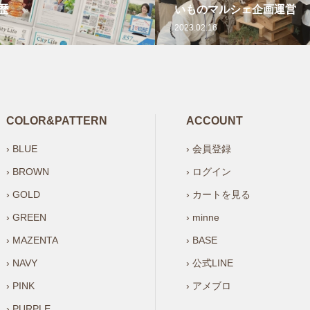
歴
いものマルシェ企画運営
2023.02.16
COLOR&PATTERN
ACCOUNT
› BLUE
› 会員登録
› BROWN
› ログイン
› GOLD
› カートを見る
› GREEN
› minne
› MAZENTA
› BASE
› NAVY
› 公式LINE
› PINK
› アメブロ
› PURPLE