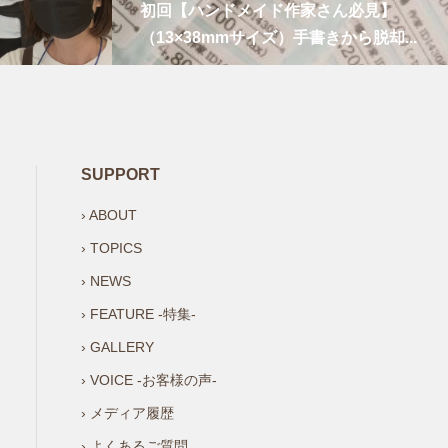
初回【ハンドメイド作家さん必見】
（13×38mmサイズ）手書きから脱却...
SUPPORT
› ABOUT
› TOPICS
› NEWS
› FEATURE -特集-
› GALLERY
› VOICE -お客様の声-
› メディア履歴
› よくあるご質問