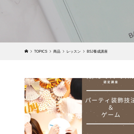
【おむつ
【1DAY
ット帽付
ャワーア
COCOFA
¥3,800
¥7,150 ～ ¥
(税込
TOPICS
商品
レッスン
BSJ養成講座