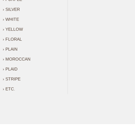
› SILVER
› WHITE
› YELLOW
› FLORAL
› PLAIN
› MOROCCAN
› PLAID
› STRIPE
› ETC.