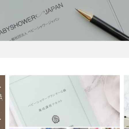
ケーキ】 クラウンニ
レッスン】ベビーシ
【おむつケーキ】IKONIH
【1Dayレッスン】２段ら
きダイパーケーキ
ンバサダー講座
ひのきのガラガラ付き
ん型フラワーブーケ付き
IRY（コオフェア...
MUSHROOM RATTLE （..
パーケーキ講座
9,900
¥9,300
¥170 ～ ¥14,300
)
(税込)
(税込)
(税込)