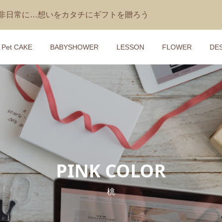
を非日常に…想いをカタチにギフトを贈ろう
＆Pet CAKE
BABYSHOWER
LESSON
FLOWER
DE
ケーキ】動画レッス
レッスン】花冠＆マ
【おむつケーキ】ジェリ
【1DAYレッスン】クラフ
手作りおむつケーキ
サッシュベ ルト講座
ャットのうさぎのぬいぐ
装飾講座
付き Blossom Blush Bu
3,200
¥18,000
¥7,700
)
(税込)
(税込)
(税込)
ーキ】IKONIHの
レッスン】１段らせ
【おむつケーキ】 クラウ
【1DAYレッスン】ペット
PINK COLOR
きAIR
ぐるみのせダイパー
ット帽付きダイパーケー
ーツケーキ講座
（エアープレイン）
座
COCOFAIRY（コオフェア.
桃
2,100
¥3,800
¥400 ～ ¥13,000
)
(税込)
(税込)
(税込)