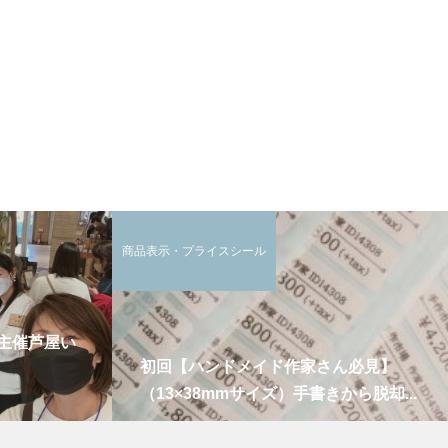
商品表示・プライスシール
主催芦屋い
初回【ハンドメイド作家さん必見】
（13×38mmサイズ）手書きから脱却...