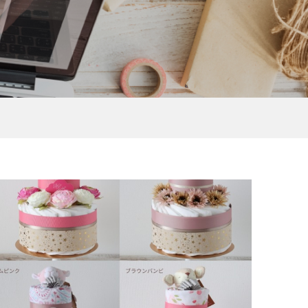
ーキ
シ
【おむつケーキ】IKONIHの
【1Dayレッスン】２段らせ
付き
ひのきのガラガラ付き
ん型フラワーブーケ付きダイ
..
Claire（クレア）
パーケーキ講座
¥9,570
¥170 ～ ¥14,300
(税込)
(税込)