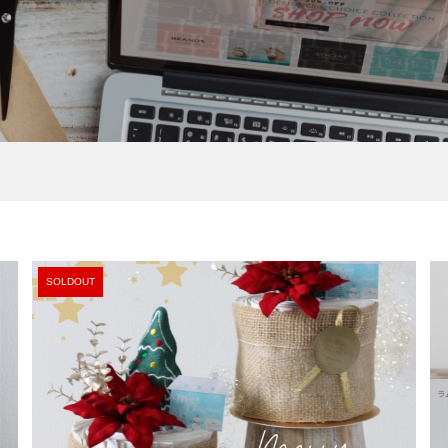
ケーキ】ジェリーキ
レッスン】パーティ
【おむつケーキ】ジェリ
【1DAYレッスン】ベビー
うさぎのぬいぐるみ付
＆ゲーム
ャット さるのぬいぐるみ
ャワーアンバサダー講座
ケーキ Twinkle
ダイパーケーキ Bashful M.
¥9,500
¥7,150 ～ ¥9,900
)
込)
(税込)
(税込)
SOLDOUT