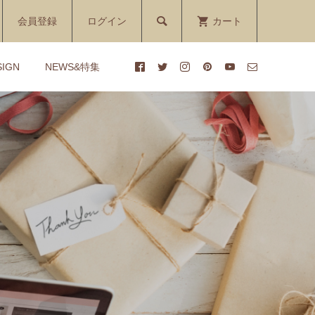

会員登録
ログイン
カート
SIGN
NEWS&特集
ーキ
ト
【おむつケーキ】Miracolo
【1DAYレッスン】三輪車ダ
るみ
Onde（ミラコロ オンデ）
イパーケーキ講座
nny
¥5,800
¥170 ～ ¥17,930
(税込)
(税込)
ンニ
シ
【ペットシーツケーキ】 デン
【おむつケーキ】動画レッス
キ
タルケアおもちゃ付き
ン付き♡手作りおむつケーキ
..
Papillon
キット
¥7,400
¥5,500
(税込)
(税込)