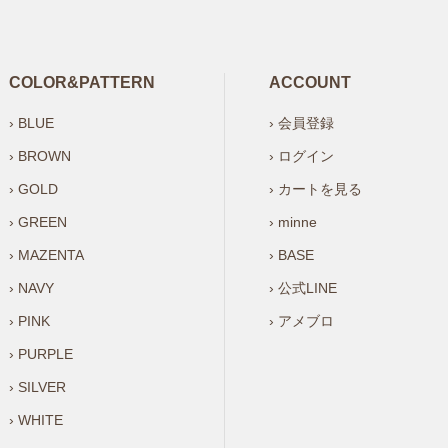
COLOR&PATTERN
ACCOUNT
› BLUE
› 会員登録
› BROWN
› ログイン
› GOLD
› カートを見る
› GREEN
› minne
› MAZENTA
› BASE
› NAVY
› 公式LINE
› PINK
› アメブロ
› PURPLE
› SILVER
› WHITE