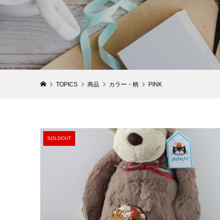
【おむつ
【1DAY
ャット 
装飾技法
き ダイパー
¥9,570
¥16,500
(税込
(税
TOPICS
商品
カラー・柄
PINK
SOLDOUT