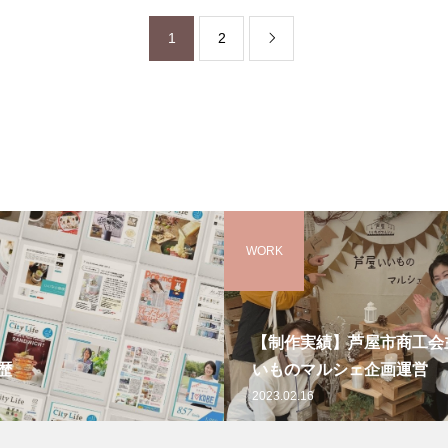
1
2

WORK
【制作実績】芦屋市商工会
歴
いものマルシェ企画運営
2023.02.16