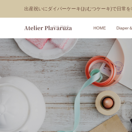
出産祝いにダイパーケーキ(おむつケーキ)で日常
HOME
Diaper
【おむつ
【1DAY
ン付き♡
タニティ
キット
¥5,500
¥418 ～ ¥1
(税込
【おむつケ
【1DAY
おもちゃ付
ん型ぬい
PLANE
ケーキ講
¥9,240
¥170 ～ ¥1
(税込