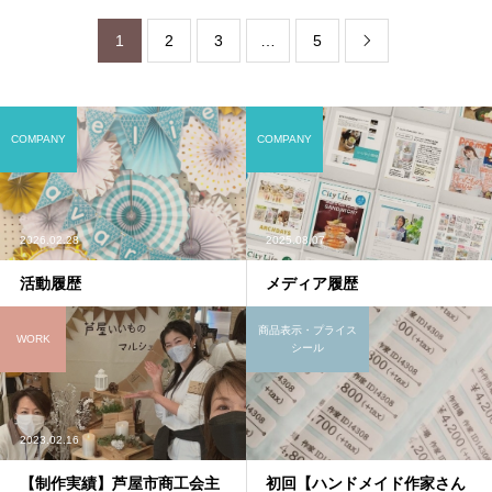
1
2
3
…
5

COMPANY
COMPANY
2026.02.28
2025.08.07
活動履歴
メディア履歴
商品表示・プライス
WORK
シール
2023.02.16
【制作実績】芦屋市商工会主
初回【ハンドメイド作家さん