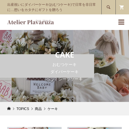
出産祝いにダイパーケーキ(おむつケーキ)で日常を非日常

に…想いをカタチにギフトを贈ろう

CAKE
おむつケーキ
ダイパーケーキ
ペットシーツケーキ
TOPICS
商品
ケーキ