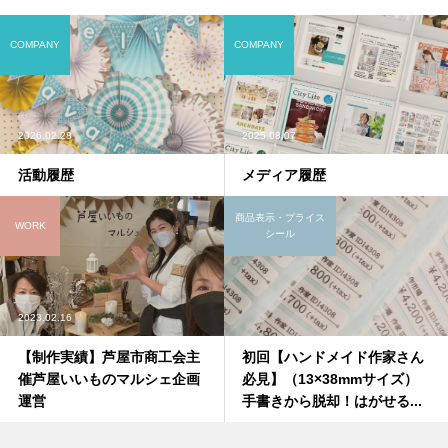
COMPANY
COMPANY
2026.02.28
2025.08.07
活動履歴
メディア履歴
商品表示・プライス
WORK
シール
2023.02.16
【制作実績】芦屋市商工会主
初回【ハンドメイド作家さん
催芦屋いいものマルシェ企画
必見】（13×38mmサイズ）
運営
手書きから脱却！はがせる...