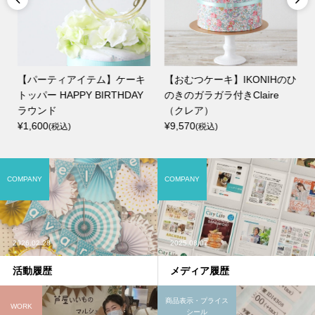
ケ
【パーティアイテム】ケーキ
【おむつケーキ】IKONIHのひ
トッパー HAPPY BIRTHDAY
のきのガラガラ付きClaire
ラウンド
（クレア）
¥1,600
¥9,570
(税込)
(税込)
COMPANY
COMPANY
2026.02.28
2025.08.07
活動履歴
メディア履歴
商品表示・プライス
WORK
シール