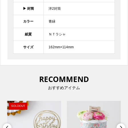
▶︎ 封筒
洋2封筒
カラー
青緑
紙質
ＮＴラシャ
サイズ
162mm×114mm
RECOMMEND
おすすめアイテム
SOLDOUT

