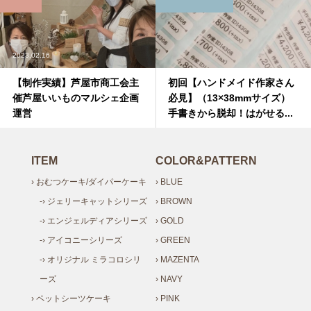
2023.02.16
【制作実績】芦屋市商工会主
初回【ハンドメイド作家さん
催芦屋いいものマルシェ企画
必見】（13×38mmサイズ）
運営
手書きから脱却！はがせる...
ITEM
COLOR&PATTERN
› おむつケーキ/ダイパーケーキ
› BLUE
-› ジェリーキャットシリーズ
› BROWN
-› エンジェルディアシリーズ
› GOLD
-› アイコニーシリーズ
› GREEN
-› オリジナル ミラコロシリ
› MAZENTA
ーズ
› NAVY
› ペットシーツケーキ
› PINK