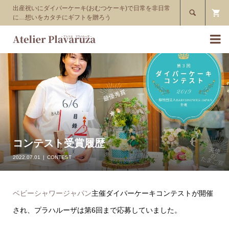
出産祝いにダイパーケーキ(おむつケーキ)で日常を非日常

に…想いをカタチにギフトを贈ろう

コンテスト受賞履歴
2022.07.01
CONTEST
ベビーシャワージャパン
主催ダイパーケーキコンテストが開催
され、プラハルーザは第6回まで応募していました。