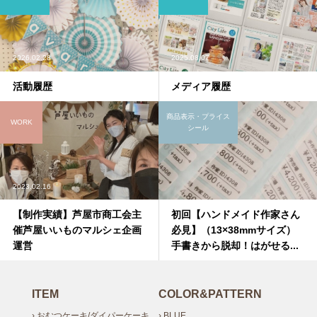
2026.02.28
2025.08.07
活動履歴
メディア履歴
商品表示・プライス
WORK
シール
2023.02.16
【制作実績】芦屋市商工会主
初回【ハンドメイド作家さん
催芦屋いいものマルシェ企画
必見】（13×38mmサイズ）
運営
手書きから脱却！はがせる...
ITEM
COLOR&PATTERN
› おむつケーキ/ダイパーケーキ
› BLUE