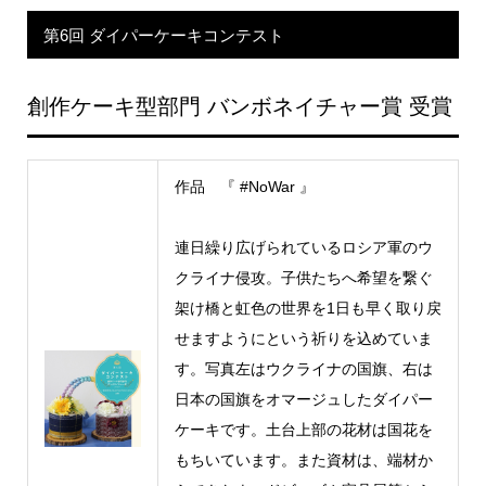
第6回 ダイパーケーキコンテスト
創作ケーキ型部門 バンボネイチャー賞 受賞
作品 『
#NoWar
』
連日繰り広げられているロシア軍のウ
クライナ侵攻。
子供たちへ希望を繋ぐ
架け橋と虹色の世界を1日も早く取り戻
せますようにという祈りを込めていま
す。
写真左はウクライナの国旗、
右は
日本の国旗をオマージュしたダイパー
ケーキです。
土台上部の花材は
国花を
もちいています。
また資材は、端材か