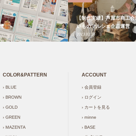
【制作実績】芦屋市商工会
歴
いものマルシェ企画運営
2023.02.16
COLOR&PATTERN
ACCOUNT
› BLUE
› 会員登録
› BROWN
› ログイン
› GOLD
› カートを見る
› GREEN
› minne
› MAZENTA
› BASE