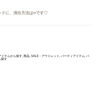
ッドに、演出方法は∞です♡
アイテムから探す
,
商品
,
SALE・アウトレット
,
パーティアイテム
,
パ
ら探す