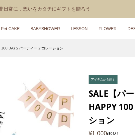
を非日常に…想いをカタチにギフトを贈ろう
＆Pet CAKE
BABYSHOWER
LESSON
FLOWER
DE
100 DAYS パーティー デコレーション
シーツケーキ】 デン
レッスン】ペットシ
【おむつケーキ】IKONIH
【1DAYレッスン】花冠＆
おもちゃ付き
キ講座
おもちゃ付きAIR
タニティサッシュベ ルト
PLANE（エアープレイン
3,000
¥9,240
¥418 ～ ¥13,200
)
(税込)
(税込)
(税込)
アイテムから探す
SALE【
ケーキ】ジェリーキ
レッスン】三輪車ダ
【おむつケーキ】IKONIH
【1Dayレッスン】２段ら
HAPPY 1
うさぎのぬいぐるみ
ーキ講座
ひのきのガラガラ付き
ん型フラワーブーケ付き
som Blush Bunny
MUSHROOM RATTLE （..
パーケーキ講座
ション
7,930
¥9,300
¥170 ～ ¥14,300
込)
(税込)
(税込)
(税込)
¥1,000
(税込)