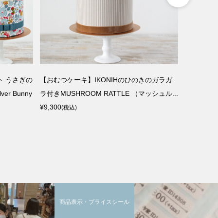
 うさぎの
【おむつケーキ】IKONIHのひのきのガラガ
【おむつケ
r Bunny
ラ付きMUSHROOM RATTLE （マッシュル...
ぬいぐるみ付
¥9,300
¥9,570
(税込)
(税込
商品表示・プライスシール