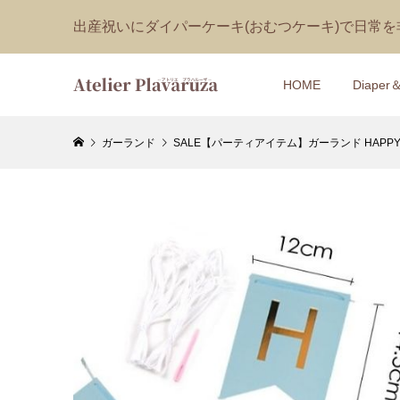
出産祝いにダイパーケーキ(おむつケーキ)で日常
HOME
Diaper
ガーランド
SALE【パーティアイテム】ガーランド HAPPY 
【ペット
【1DAY
タルケア
ーツケー
Papillon
¥7,400
¥400 ～ ¥1
(税込
【おむつ
【1DAY
ャットの
イパーケ
付き Blos
¥18,000
¥170 ～ ¥1
(税