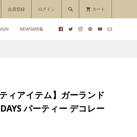

会員登録
ログイン
カート
SIGN
NEWS&特集
の
マ
【クリスマス】雪とトナカイ
【1DAYレッスン】パーティ
講座
のコースター付き ダイパーケ
装飾技法＆ゲーム
）
ーキ（おむつケーキ）3色
¥7,500
¥16,500
(税込)
(税込)
パーティアイテム】ガーランド
の
せ
【おむつケーキ】IKONIHの
【1DAYレッスン】１段らせ
00 DAYS パーティー デコレー
ダイ
ひのきのおもちゃ付き
ん型ぬいぐるみのせダイパー
.
DREAM BOAT（ドリーム...
ケーキ講座
¥9,300
¥170 ～ ¥12,100
(税込)
(税込)