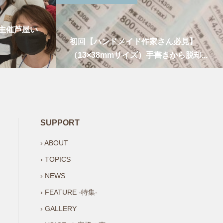
主催芦屋い
初回【ハンドメイド作家さん必見】
（13×38mmサイズ）手書きから脱却...
SUPPORT
› ABOUT
› TOPICS
› NEWS
› FEATURE -特集-
› GALLERY