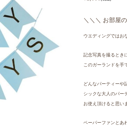
ケーキ】ジェリーキ
レッスン】クラフト
【クリスマス2023】クリ
【1DAYレッスン】ベビー
さるのぬいぐるみ付き
スツリー or クリスマスリ
ャワーアンバサダー講座
キ Bashful M...
スのおもちゃ付き ペットケ.
＼＼＼ お部屋
¥6,700
¥7,150 ～ ¥9,900
)
)
(税込)
(税込)
ウエディングではお
記念写真を撮るとき
このガーランドを手
どんなパーティーや
シックな大人のパー
お使え頂けると思い
ペーパーファンとあ