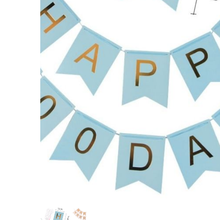
【おむつ
【1DAY
ャット 
装飾講座
ダイパーケー
¥9,500
¥7,700
(税込
(税込