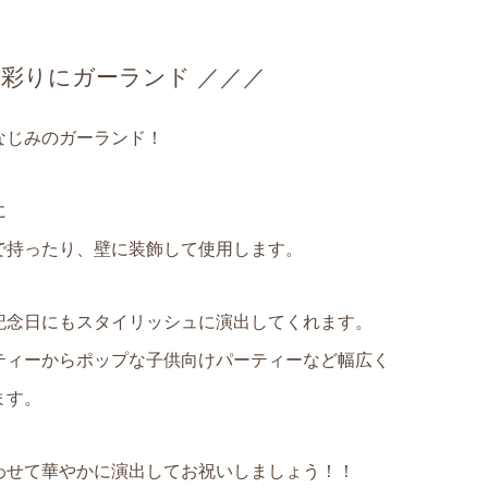
スマ
シ
【おむつケーキ】雲のブロー
【おむつケーキ】動画レッス
ー
チ付き Cloud（クラウド）
ン付き♡手作りおむつケーキ
..
キット
の彩りにガーランド ／／／
¥4,200
¥5,500
(税込)
(税込)
なじみのガーランド！
に
で持ったり、壁に装飾して使用します。
記念日にもスタイリッシュに演出してくれます。
ティーからポップな子供向けパーティーなど幅広く
ます。
わせて華やかに演出してお祝いしましょう！！