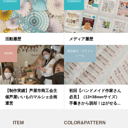
COMPANY
COMPANY
2026.02.28
2025.08.07
活動履歴
メディア履歴
商品表示・プライス
WORK
シール
2023.02.16
【制作実績】芦屋市商工会主
初回【ハンドメイド作家さん
催芦屋いいものマルシェ企画
必見】（13×38mmサイズ）
運営
手書きから脱却！はがせる...
ITEM
COLOR&PATTERN