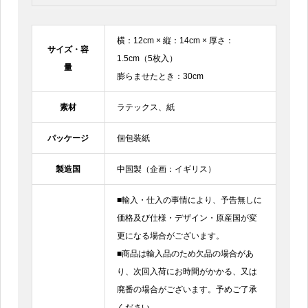
横：12cm × 縦：14cm × 厚さ：
サイズ・容
1.5cm（5枚入）
量
膨らませたとき：30cm
素材
ラテックス、紙
パッケージ
個包装紙
製造国
中国製（企画：イギリス）
■輸入・仕入の事情により、予告無しに
価格及び仕様・デザイン・原産国が変
更になる場合がございます。
■商品は輸入品のため欠品の場合があ
り、次回入荷にお時間がかかる、又は
廃番の場合がございます。予めご了承
ください。