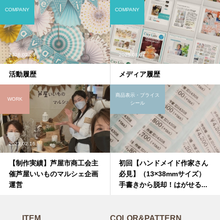
COMPANY
COMPANY
2026.02.28
2025.08.07
活動履歴
メディア履歴
商品表示・プライス
WORK
シール
2023.02.16
【制作実績】芦屋市商工会主
初回【ハンドメイド作家さん
催芦屋いいものマルシェ企画
必見】（13×38mmサイズ）
運営
手書きから脱却！はがせる...
ITEM
COLOR&PATTERN