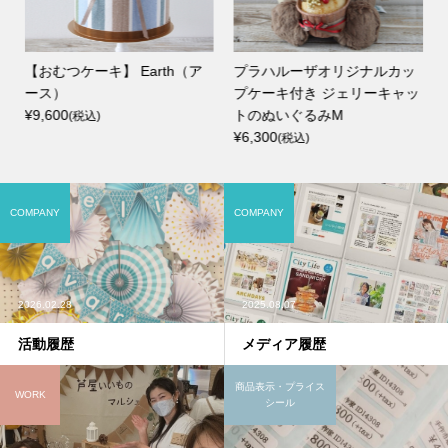
【おむつケーキ】 Earth（ア
プラハルーザオリジナルカッ
付
ース）
プケーキ付き ジェリーキャッ
¥9,600
トのぬいぐるみM
(税込)
¥6,300
(税込)
COMPANY
COMPANY
2026.02.28
2025.08.07
活動履歴
メディア履歴
商品表示・プライス
WORK
シール