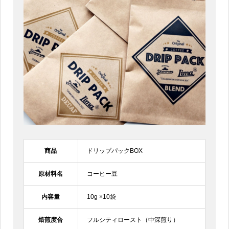
商品
ドリップパックBOX
原材料名
コーヒー豆
内容量
10g ×10袋
焙煎度合
フルシティロースト（中深煎り）