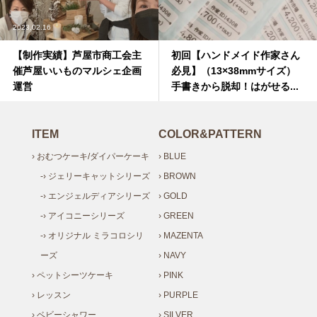
2023.02.16
【制作実績】芦屋市商工会主
初回【ハンドメイド作家さん
催芦屋いいものマルシェ企画
必見】（13×38mmサイズ）
運営
手書きから脱却！はがせる...
ITEM
COLOR&PATTERN
› おむつケーキ/ダイパーケーキ
› BLUE
-› ジェリーキャットシリーズ
› BROWN
-› エンジェルディアシリーズ
› GOLD
-› アイコニーシリーズ
› GREEN
-› オリジナル ミラコロシリ
› MAZENTA
ーズ
› NAVY
› ペットシーツケーキ
› PINK
› レッスン
› PURPLE
› ベビーシャワー
› SILVER