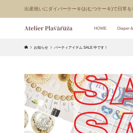
出産祝いにダイパーケーキ(おむつケーキ)で日常
HOME
Diaper
お知らせ
パーティアイテム SALE 中です！
【おむつ
【1DAY
イパーケー
ん型ぬい
ー）
ケーキ講
¥9,350
¥170 ～ ¥1
(税込
【おむつ
【おむつ
ン付き♡
ン付き♡
キット
キット
¥5,500
¥5,500
(税込
(税込