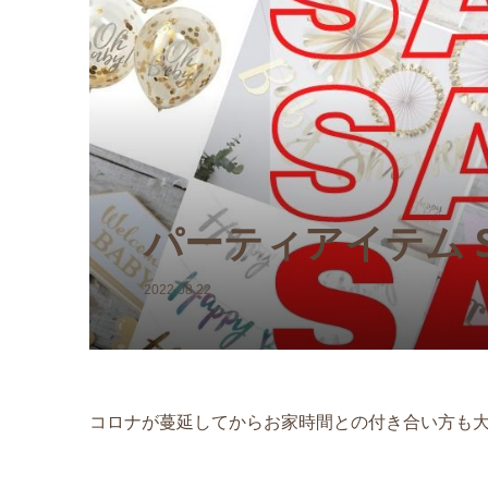
【クリスマ
【1DAY
カイのコ
装飾講座
ケーキ 3
¥7,700
¥7,700
(税込
(税込
パーティアイテム S
2022.08.22
コロナが蔓延してからお家時間との付き合い方も