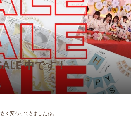
ス2023】雪とトナ
レッスン】クラフト
【おむつケーキ】IKONIH
【1DAYレッスン】ベビー
ースター付き ペット
ひのきのガラガラ付き
ャワーアンバサダー講座
色
MUSHROOM RATTLE （..
¥9,300
¥7,150 ～ ¥9,900
)
)
(税込)
(税込)
ALE 中です！
大きく変わってきましたね。