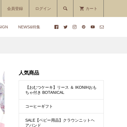

会員登録
ログイン
カート
SIGN
NEWS&特集
ーキ
シ
【1DAYレッスン】ペットシ
【1Dayレッスン】２段らせ
み付
ーツケーキ講座
ん型フラワーブーケ付きダイ
...
パーケーキ講座
人気商品
¥400 ～ ¥13,000
¥170 ～ ¥14,300
(税込)
(税込)
【おむつケーキ】リース ＆ IKONIHおも
ーキ
マ
【おむつケーキ】IKONIHの
【1DAYレッスン】三輪車ダ
ちゃ付き BOTANICAL
付き
講座
ひのきのガラガラ付き
イパーケーキ講座
Claire（クレア）
コーヒーギフト
¥9,570
¥170 ～ ¥17,930
(税込)
(税込)
SALE【ベビー用品】クラウンニットヘ
アバンド