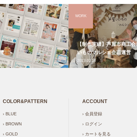
WORK
【制作実績】芦屋市商工会
歴
いものマルシェ企画運営
2023.02.16
COLOR&PATTERN
ACCOUNT
› BLUE
› 会員登録
› BROWN
› ログイン
› GOLD
› カートを見る