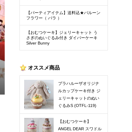
の
シ
【おむつケーキ】ジェリーキ
【1DAYレッスン】パーティ
ャットのクマorサルぬいぐる
装飾技法＆ゲーム
【パーティアイテム】送料込★バルーン
フラワー（ バラ ）
.
み付き
¥17,600 ～ ¥18,300
¥16,500
(税込)
(税込)
【おむつケーキ】ジェリーキャット う
さぎのぬいぐるみ付き ダイパーケーキ
Silver Bunny
オススメ商品
プラハルーザオリジナ
ルカップケーキ付き ジ
ェリーキャットのぬい
ぐるみS (OTFL-119)
【おむつケーキ】
ANGEL DEAR スワドル