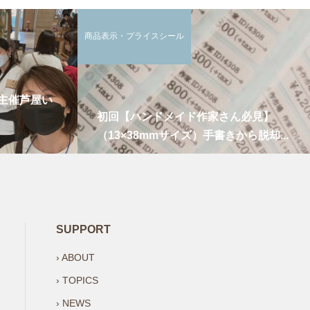
商品表示・プライスシール
主催芦屋い
初回【ハンドメイド作家さん必見】
（13×38mmサイズ）手書きから脱却...
SUPPORT
› ABOUT
› TOPICS
› NEWS