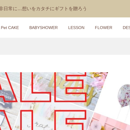
を非日常に…想いをカタチにギフトを贈ろう
＆Pet CAKE
BABYSHOWER
LESSON
FLOWER
DE
ケーキ】バルーンダ
レッスン】１段らせ
【おむつケーキ】ジェリ
【1DAYレッスン】ペット
キSwany（スワニ
ぐるみのせダイパー
ャット うさぎのぬいぐる
ーツケーキ講座
座
き ダイパーケーキ Bashful
2,100
¥9,500
¥400 ～ ¥13,000
)
(税込)
(税込)
(税込)
ケーキ】動画レッス
ケーキ】動画レッス
【おむつケーキ】ジェリ
【1DAYレッスン】花冠＆
手作りおむつケーキ
手作りおむつケーキ
ャットの象のぬいぐるみ
タニティサッシュベ ルト
Jumble Elephant
¥10,200
¥418 ～ ¥13,200
)
)
(税込)
(税込)