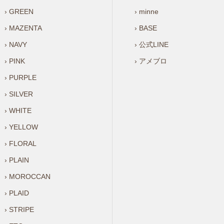
› GREEN
› minne
› MAZENTA
› BASE
› NAVY
› 公式LINE
› PINK
› アメブロ
› PURPLE
› SILVER
› WHITE
› YELLOW
› FLORAL
› PLAIN
› MOROCCAN
› PLAID
› STRIPE