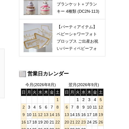
ブランケット＋ブラン
キー 4種類 (DC2N-113)
【パーティアイテム】
ベビーシャワーフォト
プロップス ご出産お祝
いパーティベビーフォ
トに♡（ゴール
ド） (PIFP-079)
営業日カレンダー
今月(2026年8月)
翌月(2026年9月)
日
月
火
水
木
金
土
日
月
火
水
木
金
土
1
1
2
3
4
5
2
3
4
5
6
7
8
6
7
8
9
10
11
12
9
10
11
12
13
14
15
13
14
15
16
17
18
19
16
17
18
19
20
21
22
20
21
22
23
24
25
26