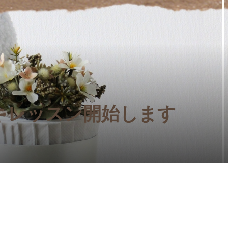
ケーキ】ジェリーキ
レッスン】２段らせ
【おむつケーキ】ジェリ
【おむつケーキ】動画レ
象のぬいぐるみ付き
ワーブーケ付きダイ
ャット うさぎのぬいぐる
ン付き♡手作りおむつケ
lephant
キ講座
き ダイパーケーキBashful 
キット
4,300
¥9,570
¥5,500
込)
(税込)
(税込)
(税込)
キレッスン開始します