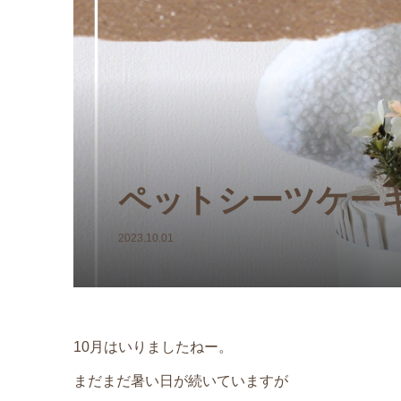
【おむつ
【1Day
ャットの
ん型フラ
Jumble E
パーケー
¥10,200
¥170 ～ ¥1
(税
ペットシーツケー
2023.10.01
10月はいりましたねー。
まだまだ暑い日が続いていますが