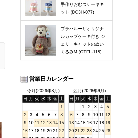
手作りおむつケーキキ
ット (DC3H-077)
プラハルーザオリジナ
ルカップケーキ付き ジ
ェリーキャットのぬい
ぐるみM (OTFL-118)
営業日カレンダー
今月(2026年8月)
翌月(2026年9月)
日
月
火
水
木
金
土
日
月
火
水
木
金
土
1
1
2
3
4
5
2
3
4
5
6
7
8
6
7
8
9
10
11
12
9
10
11
12
13
14
15
13
14
15
16
17
18
19
16
17
18
19
20
21
22
20
21
22
23
24
25
26