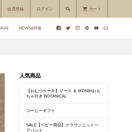

会員登録
ログイン
カート
SIGN
NEWS&特集
の
ダ
【おむつケーキ】 クラウンニ
【1DAYレッスン】ベビーシ
ット帽付きダイパーケーキ
ャワーアンバサダー講座
COCOFAIRY（コオフェア...
人気商品
¥3,800
¥7,150 ～ ¥9,900
(税込)
(税込)
【おむつケーキ】リース ＆ IKONIHおも
ーキ
シ
【おむつケーキ】IKONIHの
【1DAYレッスン】クラフト
ちゃ付き BOTANICAL
み付
おもちゃ付きAIR
装飾講座
...
PLANE（エアープレイン）
コーヒーギフト
¥9,240
¥7,700
(税込)
(税込)
SALE【ベビー用品】クラウンニットヘ
アバンド