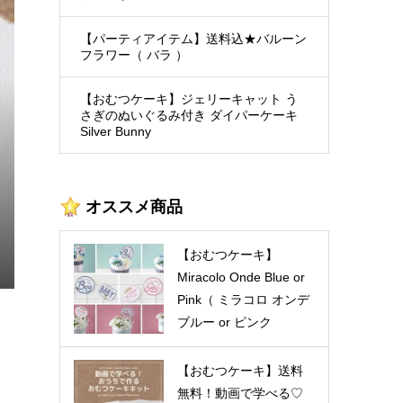
ーキ
ッス
【おむつケーキ】動画レッス
【1DAYレッスン】１段らせ
み付
ーキ
ン付き♡手作りおむつケーキ
ん型ぬいぐるみのせダイパー
【パーティアイテム】送料込★バルーン
フラワー（ バラ ）
...
キット
ケーキ講座
¥5,500
¥170 ～ ¥12,100
(税込)
(税込)
【おむつケーキ】ジェリーキャット う
さぎのぬいぐるみ付き ダイパーケーキ
Silver Bunny
オススメ商品
【おむつケーキ】
Miracolo Onde Blue or
Pink（ ミラコロ オンデ
ブルー or ピンク
） (DC1N-019)
【おむつケーキ】送料
無料！動画で学べる♡