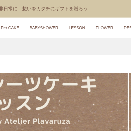
を非日常に…想いをカタチにギフトを贈ろう
＆Pet CAKE
BABYSHOWER
LESSON
FLOWER
DE
ケーキ】ジェリーキ
レッスン】花冠＆マ
【おむつケーキ】IKONIH
【1DAYレッスン】三輪車
さるのぬいぐるみ付き
サッシュベ ルト講座
ひのきのガラガラ付き
イパーケーキ講座
キ Bashful M...
Claire（クレア）
3,200
¥9,570
¥170 ～ ¥17,930
)
(税込)
(税込)
(税込)
ケーキ】ジェリーキ
レッスン】パーティ
【おむつケーキ】ジェリ
【1DAYレッスン】ペット
うさぎのぬいぐるみ付
＆ゲーム
ャット うさぎのぬいぐる
ーツケーキ講座
ケーキ Bashful...
き ダイパーケーキ Butterm
¥9,570
¥400 ～ ¥13,000
)
込)
(税込)
(税込)