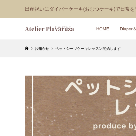
出産祝いにダイパーケーキ(おむつケーキ)で日常
HOME
Diaper
お知らせ
ペットシーツケーキレッスン開始します
【おむつ
【1DAY
ャット 
タニティ
ダイパーケー
¥9,500
¥418 ～ ¥1
(税込
【おむつ
【1DAY
ャット 
装飾技法
き ダイパー
¥9,500
¥16,500
(税込
(税