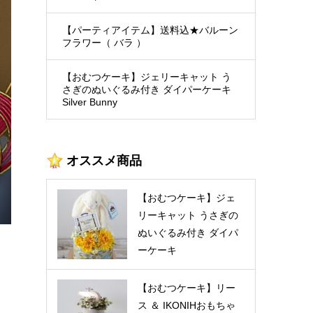
ーキ
ト
【クリスマス】雪とトナカイ
【1DAYレッスン】１段らせ
るみ
のコースター付き ダイパーケ
ん型ぬいぐるみのせダイパー
【パーティアイテム】送料込★バルーン
フラワー（ バラ ）
nny
ーキ（おむつケーキ）3色
ケーキ講座
¥7,500
¥170 ～ ¥12,100
(税込)
(税込)
【おむつケーキ】ジェリーキャット う
さぎのぬいぐるみ付き ダイパーケーキ
Silver Bunny
オススメ商品
【おむつケーキ】ジェ
リーキャット うさぎの
ぬいぐるみ付き ダイパ
ーケーキ
Twinkle (DC1N-099)
【おむつケーキ】リー
ス ＆ IKONIHおもちゃ