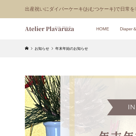
出産祝いにダイパーケーキ(おむつケーキ)で日常
HOME
Diaper
お知らせ
年末年始のお知らせ
【おむつケ
【1Day
ひのきの
ん型フラ
MUSHROO
パーケー
¥9,300
¥170 ～ ¥1
(税込
【おむつケ
【1DAY
Onde（
ャワーア
¥5,800
¥7,150 ～ ¥
(税込