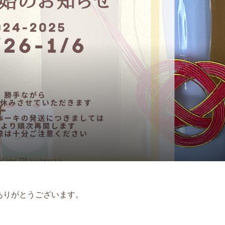
ケーキ】ジェリーキ
レッスン】花冠＆マ
【おむつケーキ】ジェリ
【1DAYレッスン】クラフ
うさぎのぬいぐるみ付
サッシュベ ルト講座
ャットのうさぎのぬいぐ
装飾講座
ーキ Silver B...
付き Blossom Blush Bu
3,200
¥18,000
¥7,700
)
(税込)
(税込)
(税込)
せ
ありがとうございます。