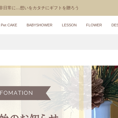
を非日常に…想いをカタチにギフトを贈ろう
＆Pet CAKE
BABYSHOWER
LESSON
FLOWER
DE
ーキ】IKONIHの
レッスン】２段らせ
【おむつケーキ】ジェリ
【1DAYレッスン】ペット
ガラガラ付き
ワーブーケ付きダイ
ャット さるのぬいぐるみ
ーツケーキ講座
M RATTLE （...
キ講座
ダイパーケーキ Bashful M.
4,300
¥9,500
¥400 ～ ¥13,000
)
(税込)
(税込)
(税込)
ーキ】Miracolo
レッスン】ベビーシ
【おむつケーキ】ジェリ
【1DAYレッスン】パーテ
ミラコロ オンデ）
ンバサダー講座
ャットの象のぬいぐるみ
装飾技法＆ゲーム
Jumble Elephant
9,900
¥10,200
¥16,500
)
(税込)
(税込)
(税込)