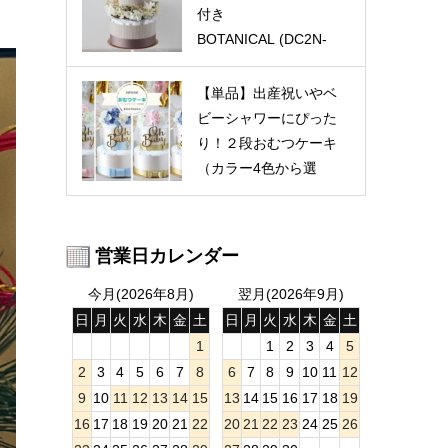
付き
BOTANICAL (DC2N-
069)
【単品】出産祝いやベ
ビーシャワーにぴった
り！２段おむつケーキ
（カラー4色から選
択） (DC2A-032)
営業日カレンダー
今月(2026年8月)
翌月(2026年9月)
日
月
火
水
木
金
土
日
月
火
水
木
金
土
1
1
2
3
4
5
2
3
4
5
6
7
8
6
7
8
9
10
11
12
9
10
11
12
13
14
15
13
14
15
16
17
18
19
16
17
18
19
20
21
22
20
21
22
23
24
25
26