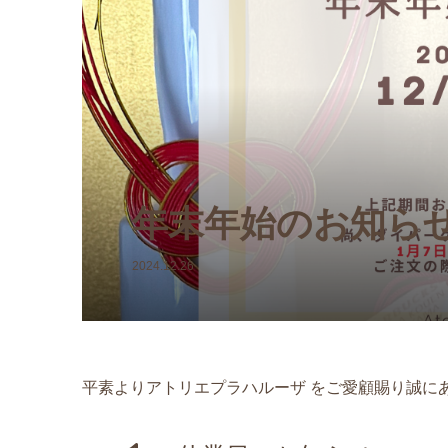
【おむつ
【1DAY
ャット 
タニティ
き ダイパーケ
¥9,600
¥418 ～ ¥1
(税込
年末年始のお知ら
2024.12.26
平素よりアトリエプラハルーザ をご愛顧賜り誠に