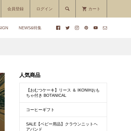

会員登録
ログイン
カート
SIGN
NEWS&特集
ーキ
シ
【おむつケーキ】Miracolo
【1DAYレッスン】三輪車ダ
付き
Onde Blue or Pink（ ミラコ
イパーケーキ講座
..
ロ オンデ ブルー or ピンク ...
人気商品
¥5,800
¥170 ～ ¥17,930
(税込)
(税込)
【おむつケーキ】リース ＆ IKONIHおも
ーキ
ィ
【おむつケーキ】 クラウンニ
【おむつケーキ】動画レッス
ちゃ付き BOTANICAL
付き
ット帽付きダイパーケーキ
ン付き♡手作りおむつケーキ
COCOFAIRY（コオフェア...
キット
コーヒーギフト
¥3,800
¥5,500
(税込)
(税込)
SALE【ベビー用品】クラウンニットヘ
アバンド