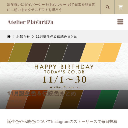
出産祝いにダイパーケーキ(おむつケーキ)で日常を非日常

に…想いをカタチにギフトを贈ろう

お知らせ
11月誕生色＆伝統色まとめ
11月誕生色＆伝統色まとめ
2025.12.01
誕生色や伝統色について
Instagram
のストーリーズで毎日投稿