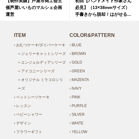
【制作実績】芦屋市商工会主
初回【ハンドメイド作家さん
催芦屋いいものマルシェ企画
必見】（13×38mmサイズ）
運営
手書きから脱却！はがせる...
ITEM
COLOR&PATTERN
› おむつケーキ/ダイパーケーキ
› BLUE
-› ジェリーキャットシリーズ
› BROWN
-› エンジェルディアシリーズ
› GOLD
-› アイコニーシリーズ
› GREEN
-› オリジナル ミラコロシリ
› MAZENTA
ーズ
› NAVY
› ペットシーツケーキ
› PINK
› レッスン
› PURPLE
› ベビーシャワー
› SILVER
› デザイン
› WHITE
› フラワーギフト
› YELLOW